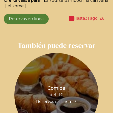
Oferta válida para :
La Yourte Bambou
|
la caravana
|
el zome
|
Hasta
31 ago. 26
Reservas en linea
También puede reservar
Comida
del 11€
Reservas en linea