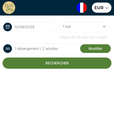
EUR
Séjour du
10 août
au
11 août
1 hébergement / 2 adultes
Modifier